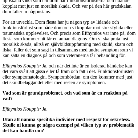
uppskatta vilka som har dom här funktionsförlusterna och lidan­det
kopplat mot just en moralisk skada. Och var på den här gradskalan
dom faller in någonstans.
För att utveckla. Dom flesta har ju någon typ av lidande och
funktionsförlust som både dom och vi kopplar mot stressfyllda eller
traumatiska upplevelser. Och precis som Efthymios var inne på, dom
flesta som kommer hit får en annan diagnos. Om vi ska prata just
moralisk skada, alltså en självbildsuppfattning med skuld, skam och
ilska, faller det som sagt in tillsam­mans med andra symptom som vi
kan sätta en diagnos på och som veteranerna får behandling för.
Efthymios Kouppis:
Ja, och när det inte är en isolerad händelse kan
det vara svårt att gissa eller få fram och fatt i det. Funktionsförlusten
eller symptomatologin. Symptombördan, om den kommer med just
det skuld­beläggandet eller med resten av symptomen.
Vad som är grundproblemet, och vad som är en re­aktion på
vad?
Efthymios Kouppis:
Ja.
Utan att nämna specifika individer med respekt för sekretess.
Skulle ni kunna ge några exempel på vil­ken typ av problematik
det kan handla om?