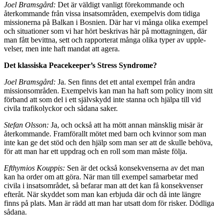
Joel Bramsgård:
Det är väldigt vanligt förekommande och
återkommande från vissa insatsområden, exempel­vis dom tidiga
missionerna på Balkan i Bosnien. Där har vi många olika exempel
och situationer som vi har hört beskrivas här på mottagningen, där
man fått be­vittna, sett och rapporterat många olika typer av upple­
velser, men inte haft mandat att agera.
Det klassiska Peacekeeper’s Stress Syndrome?
Joel Bramsgård:
Ja. Sen finns det ett antal exempel från andra
missionsområden. Exempelvis kan man ha haft som policy inom sitt
förband att som del i ett själv­skydd inte stanna och hjälpa till vid
civila trafikolyckor och sådana saker.
Stefan Olsson:
Ja, och också att ha mött annan mänsklig misär är
återkommande. Framförallt mötet med barn och kvinnor som man
inte kan ge det stöd och den hjälp som man ser att de skulle behöva,
för att man har ett uppdrag och en roll som man måste följa.
Efthymios Kouppis:
Sen är det också konsekvenserna av det man
kan ha order om att göra. När man till ex­empel samarbetar med
civila i insatsområdet, så befarar man att det kan få konsekvenser
efteråt. När skyddet som man kan erbjuda där och då inte längre
finns på plats. Man är rädd att man har utsatt dom för risker. Dödliga
sådana.