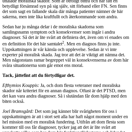
uttalade moraliska skador. Som är otroligt bittra och har fått en
betydligt försämrad syn på sig själv, sitt förband eller FN. Sen finns
det som sagt en fallande skala där många patienter nämner de här
sakerna, men inte lika kraftfullt och återkommande som andra.
Sedan har ju många delar i de moraliska skadorna som
samlingsnamn symptom och konsekvenser som ingår i andra
diagnoser. Så det är lite svårt att definiera det, även om vi enades om
2
en definition för det här samtalet
. Men en diagnos finns ju inte.
Uppskatt­ningen är vår känsla och upplevelse. Sedan är vi inte
experter på moralisk skada. Jag tror att det är viktigt att nämna det.
Men någonstans ramar begreppet väl in konsekvenserna av dom här
svåra situationerna som går emot ens moral.
Tack, jättefint att du förtydligar det.
Efthymios Kouppis:
Ja, och dom flesta veteraner med moraliska
skador når kriteriet för en annan diagnos. Oftast är det PTSD, men
det kan vara andra diagnoser. Så i slutändan får dom hjälp med den
biten också.
Joel Bramsgård:
Det som jag känner blir svårigheten för oss i
uppskattningen är att i stort sett alla har haft något moment under en
hel mission med en moralisk fun­dering. Utifrån att dom flesta som
kommer till oss får diagnoser, tycker jag att det är lite svårt att