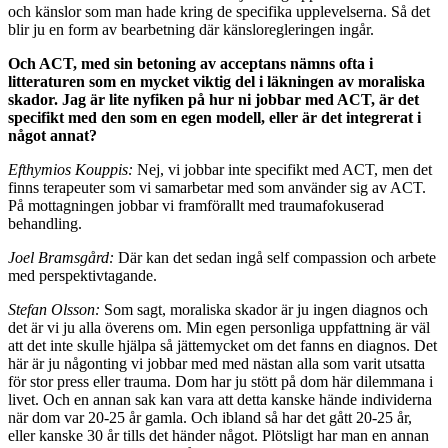
och känslor som man hade kring de specifika upplevelserna. Så det
blir ju en form av bearbetning där känsloregle­ringen ingår.
Och ACT, med sin betoning av acceptans nämns ofta i
litteraturen som en mycket viktig del i läkningen av moraliska
skador. Jag är lite nyfiken på hur ni job­bar med ACT, är det
specifikt med den som en egen modell, eller är det integrerat i
något annat?
Efthymios Kouppis:
Nej, vi jobbar inte specifikt med ACT, men det
finns terapeuter som vi samarbetar med som använder sig av ACT.
På mottagningen jobbar vi framförallt med traumafokuserad
behandling.
Joel Bramsgård:
Där kan det sedan ingå self compassion och arbete
med perspektivtagande.
Stefan Olsson:
Som sagt, moraliska skador är ju ingen diagnos och
det är vi ju alla överens om. Min egen per­sonliga uppfattning är väl
att det inte skulle hjälpa så jättemycket om det fanns en diagnos. Det
här är ju nå­gonting vi jobbar med med nästan alla som varit utsatta
för stor press eller trauma. Dom har ju stött på dom här dilemmana i
livet. Och en annan sak kan vara att detta kanske hände individerna
när dom var 20-25 år gamla. Och ibland så har det gått 20-25 år,
eller kanske 30 år tills det händer något. Plötsligt har man en annan