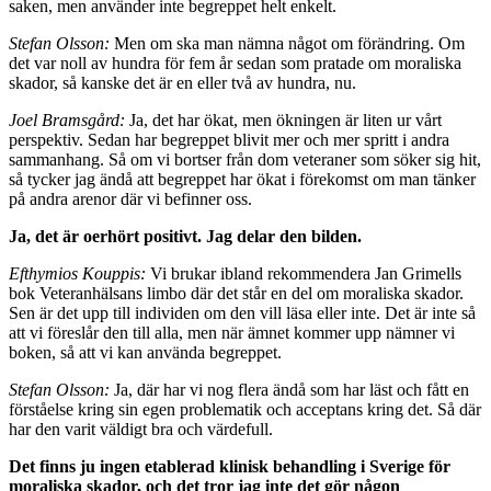
saken, men använder inte begreppet helt en­kelt.
Stefan Olsson:
Men om ska man nämna något om för­ändring. Om
det var noll av hundra för fem år sedan som pratade om moraliska
skador, så kanske det är en eller två av hundra, nu.
Joel Bramsgård:
Ja, det har ökat, men ökningen är liten ur vårt
perspektiv. Sedan har begreppet blivit mer och mer spritt i andra
sammanhang. Så om vi bortser från dom veteraner som söker sig hit,
så tycker jag ändå att begreppet har ökat i förekomst om man tänker
på an­dra arenor där vi befinner oss.
Ja, det är oerhört positivt. Jag delar den bilden.
Efthymios Kouppis:
Vi brukar ibland rekommendera Jan Grimells
bok Veteranhälsans limbo där det står en del om moraliska skador.
Sen är det upp till individen om den vill läsa eller inte. Det är inte så
att vi föreslår den till alla, men när ämnet kommer upp nämner vi
boken, så att vi kan använda begreppet.
Stefan Olsson:
Ja, där har vi nog flera ändå som har läst och fått en
förståelse kring sin egen problematik och acceptans kring det. Så där
har den varit väldigt bra och värdefull.
Det finns ju ingen etablerad klinisk behandling i Sverige för
moraliska skador, och det tror jag inte det gör någon