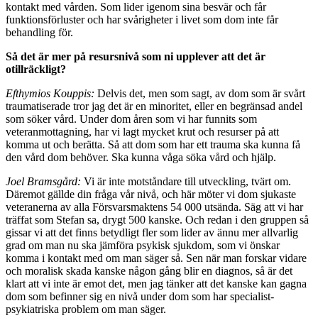
kontakt med vården. Som lider igenom sina besvär och får
funktionsförluster och har svårigheter i livet som dom inte får
behandling för.
Så det är mer på resursnivå som ni upplever att det är
otillräckligt?
Efthymios Kouppis:
Delvis det, men som sagt, av dom som är svårt
traumatiserade tror jag det är en minoritet, eller en begränsad andel
som söker vård. Under dom åren som vi har funnits som
veteranmottagning, har vi lagt mycket krut och resurser på att
komma ut och be­rätta. Så att dom som har ett trauma ska kunna få
den vård dom behöver. Ska kunna våga söka vård och hjälp.
Joel Bramsgård:
Vi är inte motståndare till utveckling, tvärt om.
Däremot gällde din fråga vår nivå, och här möter vi dom sjukaste
veteranerna av alla Försvarsmak­tens 54 000 utsända. Säg att vi har
träffat som Stefan sa, drygt 500 kanske. Och redan i den gruppen så
gissar vi att det finns betydligt fler som lider av ännu mer allvarlig
grad om man nu ska jämföra psykisk sjukdom, som vi önskar
komma i kontakt med om man säger så. Sen när man forskar vidare
och moralisk skada kanske någon gång blir en diagnos, så är det
klart att vi inte är emot det, men jag tänker att det kanske kan gagna
dom som befinner sig en nivå under dom som har specialist­
psykiatriska problem om man säger.