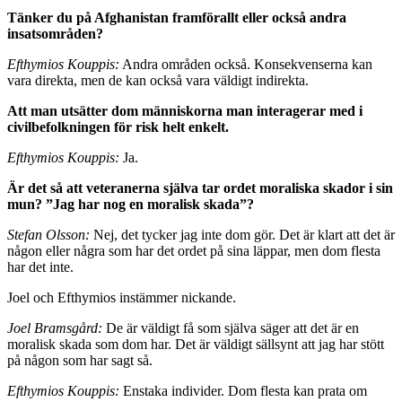
Tänker du på Afghanistan framförallt eller också an­dra
insatsområden?
Efthymios Kouppis:
Andra områden också. Konsekven­serna kan
vara direkta, men de kan också vara väldigt indirekta.
Att man utsätter dom människorna man interagerar med i
civilbefolkningen för risk helt enkelt.
Efthymios Kouppis:
Ja.
Är det så att veteranerna själva tar ordet moraliska skador i sin
mun? ”Jag har nog en moralisk skada”?
Stefan Olsson:
Nej, det tycker jag inte dom gör. Det är klart att det är
någon eller några som har det ordet på sina läppar, men dom flesta
har det inte.
Joel och Efthymios instämmer nickande.
Joel Bramsgård:
De är väldigt få som själva säger att det är en
moralisk skada som dom har. Det är väldigt säll­synt att jag har stött
på någon som har sagt så.
Efthymios Kouppis:
Enstaka individer. Dom flesta kan prata om