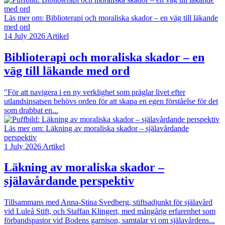
Läs mer om:
Biblioterapi och moraliska skador – en väg till läkande
med ord
14 July 2026
Artikel
Biblioterapi och moraliska skador – en
väg till läkande med ord
"För att navigera i en ny verklighet som präglar livet efter
utlandsinsatsen behövs orden för att skapa en egen förståelse för det
som drabbat en...
Läs mer om:
Läkning av moraliska skador – själavårdande
perspektiv
1 July 2026
Artikel
Läkning av moraliska skador –
själavårdande perspektiv
Tillsammans med Anna-Stina Svedberg, stiftsadjunkt för själavård
vid Luleå Stift, och Staffan Klingert, med mångårig erfarenhet som
för­bandspastor vid Bodens garnison, samtalar vi om sjä­lavårdens...