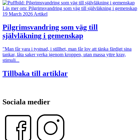
Läs mer om:
Pilgrimsvandring som väg till självläkning i gemenskap
19 March 2026
Artikel
Pilgrimsvandring som väg till
självläkning i gemenskap
"Man får vara i tyst­nad, i stillhet, man får lov att tänka färdigt sina
tankar, låta saker verka igenom kroppen, utan massa yttre krav,
stimuli...
Tillbaka till artiklar
Sociala medier