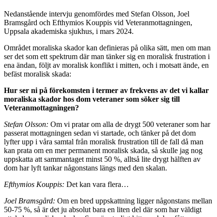
Nedanstående intervju genom­fördes med Stefan Olsson, Joel
Brams­gård och Efthymios Kouppis vid Veteranmot­tagningen,
Uppsala akademiska sjuk­hus, i mars 2024.
Området moraliska skador kan definieras på olika sätt, men om man
ser det som ett spektrum där man tänker sig en moralisk frustration i
ena ändan, följt av moralisk konflikt i mitten, och i motsatt ände, en
befäst moralisk skada:
Hur ser ni på förekomsten i termer av frekvens av det vi kallar
moraliska skador hos dom veteraner som sö­ker sig till
Veteranmottagningen?
Stefan Olsson:
Om vi pratar om alla de drygt 500 vete­raner som har
passerat mottagningen sedan vi startade, och tänker på det dom
lyfter upp i våra samtal från mo­ralisk frustration till de fall då man
kan prata om en mer permanent moralisk skada, så skulle jag nog
uppskatta att sammantaget minst 50 %, alltså lite drygt hälften av
dom har lyft tankar någonstans längs med den skalan.
Efthymios Kouppis:
Det kan vara flera…
Joel Bramsgård:
Om en bred uppskattning ligger någon­stans mellan
50-75 %, så är det ju absolut bara en liten del där som har väldigt