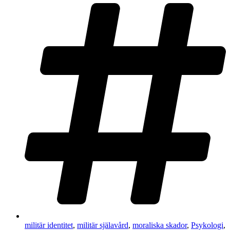
militär identitet
,
militär själavård
,
moraliska skador
,
Psykologi
,