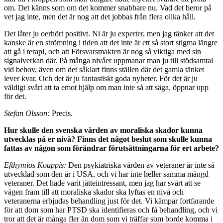
om. Det känns som om det kommer snabbare nu. Vad det beror på
vet jag inte, men det är nog att det jobbas från flera olika håll.
Det låter ju oerhört positivt. Ni är ju experter, men jag tänker att det
kanske är en strömning i tiden att det inte är ett så stort stigma längre
att gå i terapi, och att Försvarsmakten är nog så viktiga med sin
signalverkan där. På många nivåer uppmanar man ju till stödsamtal
vid behov, även om det såklart finns ställen där det gamla tänket
lever kvar. Och det är ju fantastiskt goda nyheter. För det är ju
väldigt svårt att ta emot hjälp om man inte så att säga, öpp­nar upp
för det.
Stefan Olsson:
Precis.
Hur skulle den svenska vården av moraliska skador kunna
utvecklas på er nivå? Finns det något beslut som skulle kunna
fattas av någon som förändrar för­utsättningarna för ert arbete?
Efthymios Kouppis:
Den psykiatriska vården av vete­raner är inte så
utvecklad som den är i USA, och vi har inte heller samma mängd
veteraner. Det hade varit jätteintressant, men jag har svårt att se
vägen fram till att moraliska skador ska lyftas en nivå och
veteranerna erbjudas behandling just för det. Vi kämpar fortfarande
för att dom som har PTSD ska identifieras och få be­handling, och vi
tror att det är många fler än dom som vi träffar som borde komma i