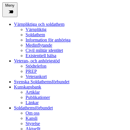
Meny
Värnpliktiga och soldathem
Värnpliktig
Soldathem
Information för anhöriga
Medinflytande
Civil militär identitet
Existentiell hälsa
Veteran- och anhörigstöd
Stödtelefon
PREP
Veterankort
Svenska Soldathemsförbundet
Kunskapsbank
Artiklar
Publikationer
Länkar
Soldathemsförbundet
Om oss
Kansli
Styrelse
Aktuellt