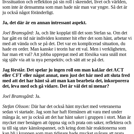
livs­situation och reflektion på sin roll i skeendet, livet och världen,
som inte är densamma som man hade när man var yngre. Så det är
ju också något föränderligt.
Ja, det där är en annan intressant aspekt.
Joel Bramsgård:
Ja, och lite kopplat till det som Stefan sa. Om det
har gått en tid när individen kommer hit efter det som hänt, arbetar vi
med att vända och se på det. Det var en komplicerad situation, du
hade en or­der. Man kanske i teorin har ett val. Men i verkligheten,
har man ett val? Att jobba upprepat med att försöka vara snäll mot
sig själv via att ta nya perspektiv, och sätt att se på det.
Jag förstår. Det spelar ju ingen roll om man kal.­lar det ACT
eller CFT eller något annat, men just det här med att sluta fred
med att det har hänt så att man kan bearbeta det, inkorporera
det, leva med och gå vidare. Det är väl det ni menar?
Joel Bramsgård:
Ja.
Stefan Olsson:
Där har det också hänt mycket med vete­ranerna
sedan vi startade. Jag som har haft förmånen att vara med under
många år, ser ju också att det har hänt saker i gruppen i stort. Man är
mycket mer benägen att öppna sig och prata om saker, reflektera och
ta till sig utav känslospannet, och kring dom här reaktionerna som
kan bli i kroppen som man tidigare hade mycket svårare att prata