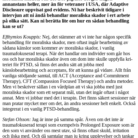
annanstans heller, mer än för vetera­ner i USA, där Adaptive
Disclosure uppvisat god evi­dens. Ni har beskrivit tidigare i
intervjun att ni ändå behandlar moraliska skador i ert arbete
på olika sätt. Kan ni berätta lite om hur en sådan behandling
kan se ut?
Efthymios Kouppis:
Nej, det stämmer att vi inte har nå­gon specifik
behandling för moraliska skador, men of­tast ingår bearbetning av
sådana känslor som kommer av moraliska skador, i vanlig
traumafokuserad terapi. När det handlar om individer som går hos
oss och har moraliska skador även om dom inte skulle uppfylla kri­
teriet för PTSD, så finns det andra sätt att jobba med
känslobearbetning och acceptans, för att kunna gå vida­re. Allt från
vanliga stödjande samtal, till ACT (Accep­tance and Commitment
Therapy), CFT (Compassion Focused Therapy) och andra metoder.
Men vi beskriver sällan i en vårdplan att vi ska jobba med just
moraliska skador som ett separat mål, utan det ingår oftast i nå­got
annat. Men vi jobbar med det i terapin. Det finns säkert sessioner när
man pratar mycket mer om det, än andra sessioner helt enkelt. Också
integrerat i en vanlig PTSD-behandling.
Stefan Olsson:
Jag är inne på samma spår. Även om det inte är
traumafokuserad terapi som exempelvis Pro­longed Exposure som är
den som vi använder oss mest utav, så finns oftast skuld, irritation
och ilska med. Och då samtalar man ju kring upplevelser och tankar