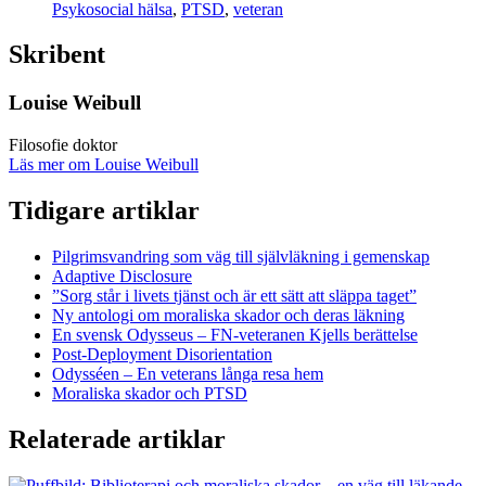
Psykosocial hälsa
,
PTSD
,
veteran
Skribent
Louise Weibull
Filosofie doktor
Läs mer om Louise Weibull
Tidigare artiklar
Pilgrimsvandring som väg till självläkning i gemenskap
Adaptive Disclosure
”Sorg står i livets tjänst och är ett sätt att släppa taget”
Ny antologi om moraliska skador och deras läkning
En svensk Odysseus – FN-veteranen Kjells berättelse
Post-Deployment Disorientation
Odysséen – En veterans långa resa hem
Moraliska skador och PTSD
Relaterade artiklar