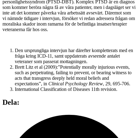
personlighetssyndrom (PTSD-DBT). Komplex PTSD är en diagnos
som kommer beröra några få av våra patienter, men i dags­läget ser vi
inte att det kommer påverka våra arbetssätt avsevärt. Däremot som
vi nämnde tidigare i intervjun, försöker vi redan adressera frågan om
moraliska skador inom ramarna för de befintliga insatser/terapier
vetera­nerna får hos oss.
Den ursprungliga intervjun har därefter kompletterats med en
fråga kring ICD-11, samt uppdaterats avseende antalet
veteraner som pas­serat mottagningen.
Brett Litz et al (2009):”Potentially morally injurious events,
such as perpetrating, failing to prevent, or bearing witness to
acts that transgress deeply held moral beliefs and
expectations”, in
Clinical Psychology Review
, 29, 695-706.
International Classification of Diseases 11th revision.
Dela: