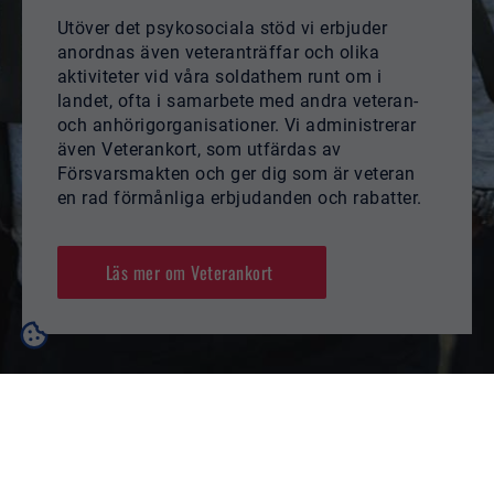
Utöver det psykosociala stöd vi erbjuder
anordnas även veteranträffar och olika
aktiviteter vid våra soldathem runt om i
landet, ofta i samarbete med andra veteran-
och anhörigorganisationer. Vi administrerar
även Veterankort, som utfärdas av
Försvarsmakten och ger dig som är veteran
en rad förmånliga erbjudanden och rabatter.
Läs mer om Veterankort
Känner du någon som
Att gå med i Pride
Är du en av de ca 5000