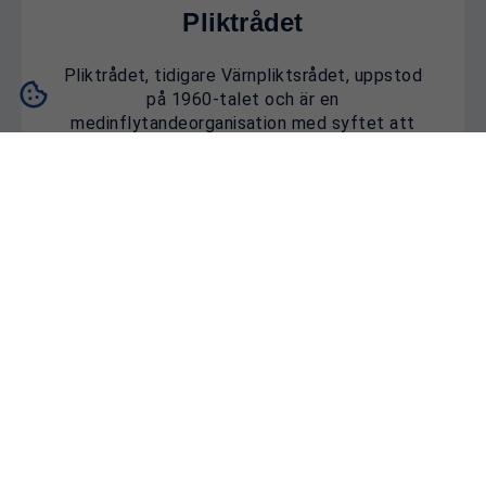
Pliktrådet
Pliktrådet, tidigare Värnpliktsrådet, uppstod
på 1960-talet och är en
medinflytandeorganisation med syftet att
tillvarata totalförsvarspliktigas intressen och
rättigheter. Rådet består av förtroendevalda
värnpliktiga ur olika förband som företräder
värnpliktiga soldater och sjömän i Sverige.
Pliktrådet besöker förband och arbetar
opinionsbildande kring värnplikten och
värnpliktigas rättigheter. Den centrala
uppgiften är att bidra till ett fungerande
medinflytande för den som genomför
totalförsvarsplikt.
Till Pliktrådet