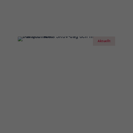
Läs mer om:
Nytt samarbete m
Ersta traumabehandling
Aktuellt