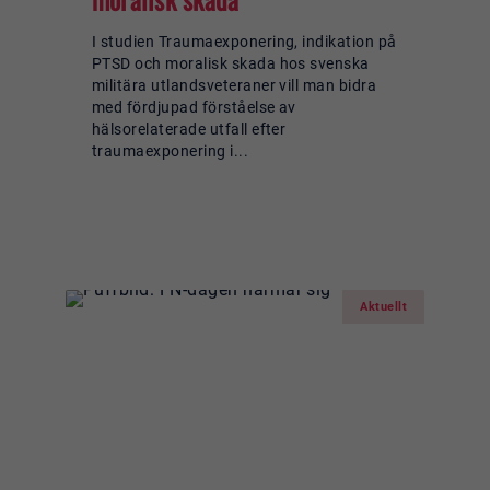
I studien Traumaexponering, indikation på
PTSD och moralisk skada hos svenska
militära utlandsveteraner vill man bidra
med fördjupad förståelse av
hälsorelaterade utfall efter
traumaexponering i...
Läs mer om:
Studie:
Traumaexponering, indikation 
PTSD och moralisk skada
Aktuellt