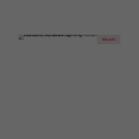
Läs mer om:
FN-dagen närmar 
Aktuellt