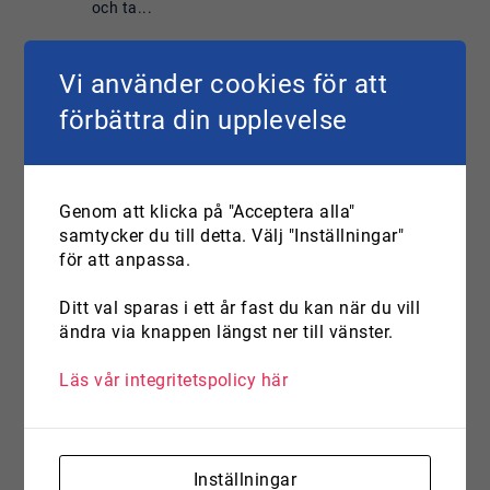
och ta...
Läs mer om:
Kurs i PREP en
värdefull investering - för dig o
för dina nära
Vi använder cookies för att
förbättra din upplevelse
Aktuellt
Genom att klicka på "Acceptera alla"
samtycker du till detta. Välj "Inställningar"
för att anpassa.
Ditt val sparas i ett år fast du kan när du vill
ändra via knappen längst ner till vänster.
Läs vår integritetspolicy här
Inställningar