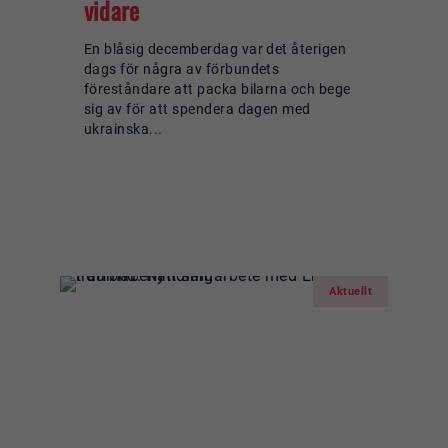
vidare
En blåsig decemberdag var det återigen
dags för några av förbundets
föreståndare att packa bilarna och bege
sig av för att spendera dagen med
ukrainska...
Läs mer om:
Återhämtning och
möten i Sverige ger kraft att
kämpa vidare
Aktuellt