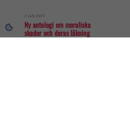
2 July 2025
Ny antologi om moraliska
skador och deras läkning
För drygt två år sedan gav Svenska
Soldathemsförbundet ut antologin Resan
hem efter insats – Från PTSD till
moraliska skador, som ett led i arbetet...
Läs mer om:
Ny antologi om
moraliska skador och deras
läkning
1
2
Nästa