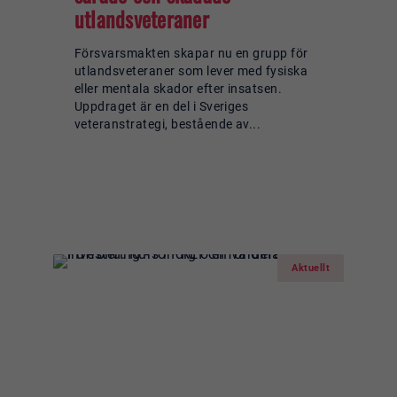
utlandsveteraner
Försvarsmakten skapar nu en grupp för
utlandsveteraner som lever med fysiska
eller mentala skador efter insatsen.
Uppdraget är en del i Sveriges
veteranstrategi, bestående av...
Läs mer om:
Försvarsmaktens
grupp för sårade och skadade
utlandsveteraner
Aktuellt