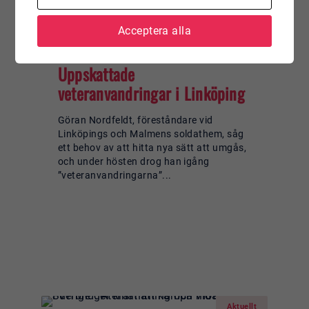
Acceptera alla
8 January 2026
Uppskattade
veteranvandringar i Linköping
Göran Nordfeldt, föreståndare vid
Linköpings och Malmens soldathem, såg
ett behov av att hitta nya sätt att umgås,
och under hösten drog han igång
”veteranvandringarna”...
Läs mer om:
Uppskattade
veteranvandringar i Linköping
Aktuellt